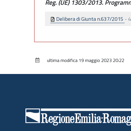
Reg. (UE) 1303/2013. Programma
Delibera di Giunta n.637/2015
-
4
ultima modifica
19 maggio 2023 20:22
Piè
di
pagina