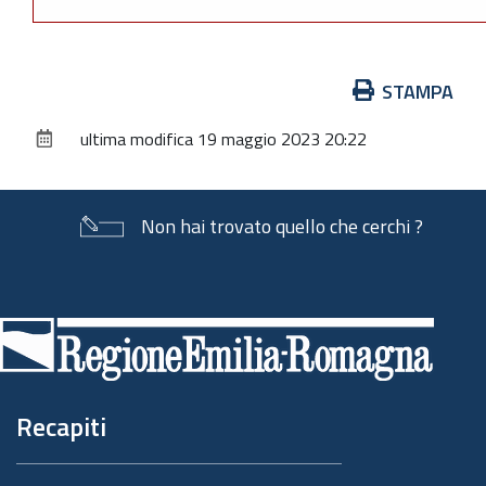
Azioni
STAMPA
sul
ultima modifica
19 maggio 2023 20:22
documento
Non hai trovato quello che cerchi ?
Piè
di
pagina
Recapiti