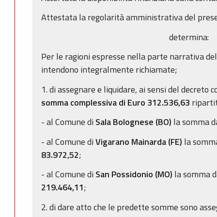
Attestata la regolarità amministrativa del pres
determina:
Per le ragioni espresse nella parte narrativa del
intendono integralmente richiamate;
1. di assegnare e liquidare, ai sensi del decreto
somma complessiva di Euro
312.536,63
riparti
- al Comune di
Sala Bolognese (BO)
la somma da
- al Comune di
Vigarano Mainarda
(FE)
la somma
83.972,52
;
- al Comune di
San Possidonio (MO)
la somma da
219.464,11
;
2. di dare atto che le predette somme sono asse