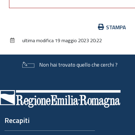
Azioni
STAMPA
sul
ultima modifica
19 maggio 2023 20:22
documento
Non hai trovato quello che cerchi ?
Piè
di
pagina
Recapiti