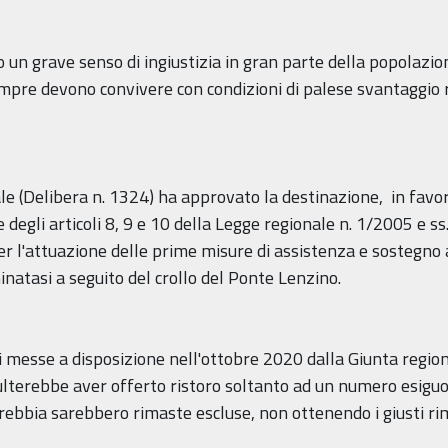
o un grave senso di ingiustizia in gran parte della popolazion
mpre devono convivere con condizioni di palese svantaggio ri
ale (Delibera n. 1324) ha approvato la destinazione, in fav
e degli articoli 8, 9 e 10 della Legge regionale n. 1/2005 e 
per l'attuazione delle prime misure di assistenza e sostegno
natasi a seguito del crollo del Ponte Lenzino.
li messe a disposizione nell'ottobre 2020 dalla Giunta region
ulterebbe aver offerto ristoro soltanto ad un numero esiguo 
l Trebbia sarebbero rimaste escluse, non ottenendo i giusti 