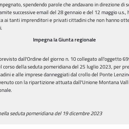
impegnato, spendendo parole che andavano in direzione di sos
amite successive email del 28 gennaio e del 12 maggio u.s., 
 ai tanti imprenditori e privati cittadini che non hanno o
i.
Impegna la Giunta regionale
previsto dall'Ordine del giorno n. 10 collegato all'oggetto 6
nel corso della seduta pomeridiana del 25 luglio 2023, per 
cittadini e alle imprese danneggiati dal crollo del Ponte Len
venuto con la ripartizione attuata dall'Unione Montana Valli
onale.
 nella seduta pomeridiana del 19 dicembre 2023