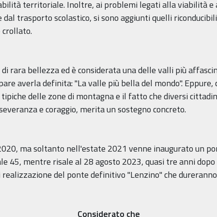
lità territoriale. Inoltre, ai problemi legati alla viabilità e
al trasporto scolastico, si sono aggiunti quelli riconducibili
 crollato.
 di rara bellezza ed è considerata una delle valli più affasc
e averla definita: "La valle più bella del mondo". Eppure, c
 tipiche delle zone di montagna e il fatto che diversi cittadin
erseveranza e coraggio, merita un sostegno concreto.
e 2020, ma soltanto nell'estate 2021 venne inaugurato un p
le 45, mentre risale al 28 agosto 2023, quasi tre anni dopo
di realizzazione del ponte definitivo "Lenzino" che dureranno
Considerato che