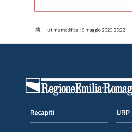
ultima modifica
19 maggio 2023 20:22
Piè
di
pagina
Recapiti
URP