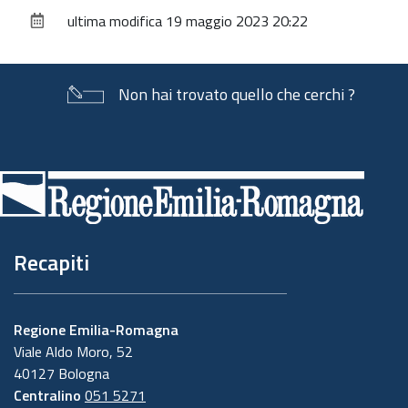
sul
ultima modifica
19 maggio 2023 20:22
documento
Non hai trovato quello che cerchi ?
Piè
di
pagina
Recapiti
Regione Emilia-Romagna
Viale Aldo Moro, 52
40127 Bologna
Centralino
051 5271