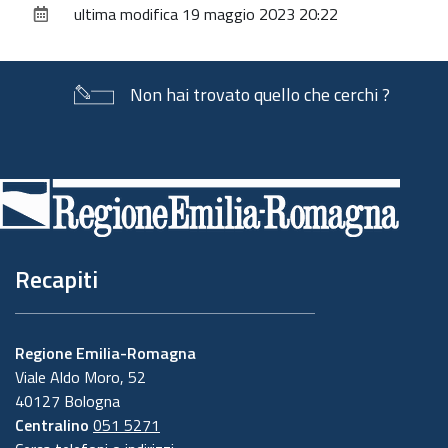
ultima modifica
19 maggio 2023 20:22
documento
Non hai trovato quello che cerchi ?
Piè
di
pagina
Recapiti
Regione Emilia-Romagna
Viale Aldo Moro, 52
40127 Bologna
Centralino
051 5271