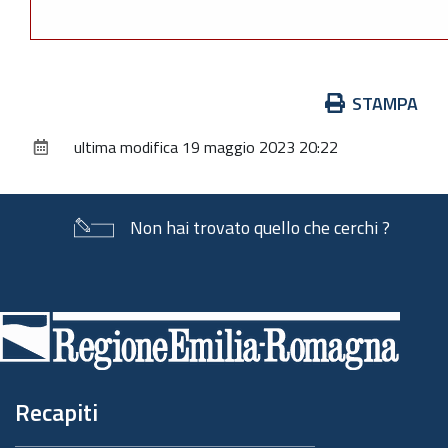
Azioni
STAMPA
sul
ultima modifica
19 maggio 2023 20:22
documento
Non hai trovato quello che cerchi ?
Piè
di
pagina
Recapiti