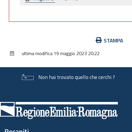
Azioni
STAMPA
sul
ultima modifica
19 maggio 2023 20:22
documento
Non hai trovato quello che cerchi ?
Piè
di
pagina
Recapiti