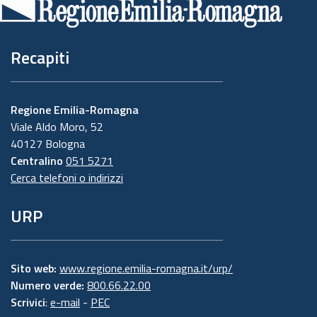
pagina
Recapiti
Regione Emilia-Romagna
Viale Aldo Moro, 52
40127 Bologna
Centralino
051 5271
Cerca telefoni o indirizzi
URP
Sito web:
www.regione.emilia-romagna.it/urp/
Numero verde:
800.66.22.00
Scrivici
:
e-mail
-
PEC