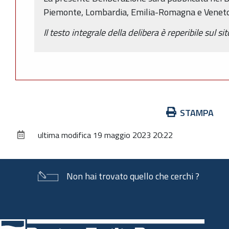
Piemonte, Lombardia, Emilia-Romagna e Veneto
Il testo integrale della delibera è reperibile sul s
Azioni
STAMPA
sul
ultima modifica
19 maggio 2023 20:22
documento
Non hai trovato quello che cerchi ?
Piè
di