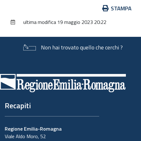
Azioni
STAMPA
sul
ultima modifica
19 maggio 2023 20:22
documento
Non hai trovato quello che cerchi ?
Piè
di
pagina
Recapiti
Regione Emilia-Romagna
Viale Aldo Moro, 52