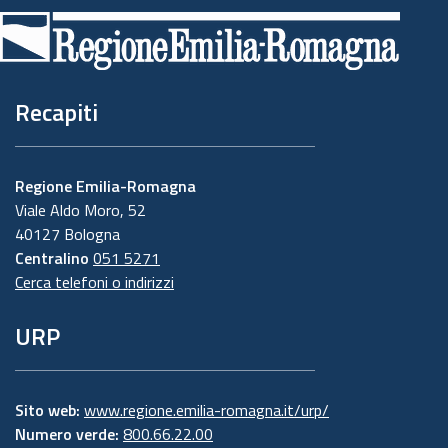
di
pagina
Recapiti
Regione Emilia-Romagna
Viale Aldo Moro, 52
40127 Bologna
Centralino
051 5271
Cerca telefoni o indirizzi
URP
Sito web:
www.regione.emilia-romagna.it/urp/
Numero verde:
800.66.22.00