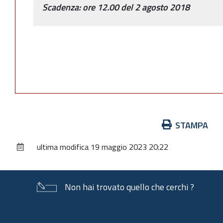
Scadenza: ore 12.00 del 2 agosto 2018
Azioni
STAMPA
sul
ultima modifica
19 maggio 2023 20:22
documento
Non hai trovato quello che cerchi ?
Piè