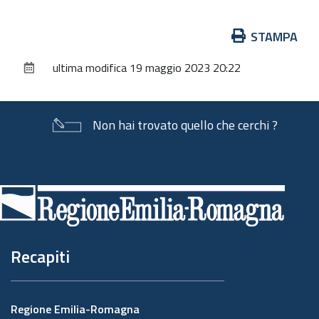
Azioni
STAMPA
sul
ultima modifica
19 maggio 2023 20:22
documento
Non hai trovato quello che cerchi ?
Piè
di
pagina
Recapiti
Regione Emilia-Romagna