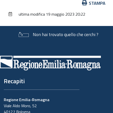
Azioni
STAMPA
sul
ultima modifica
19 maggio 2023 20:22
documento
Non hai trovato quello che cerchi ?
Piè
di
pagina
Recapiti
Regione Emilia-Romagna
Viale Aldo Moro, 52
40127 Bologna