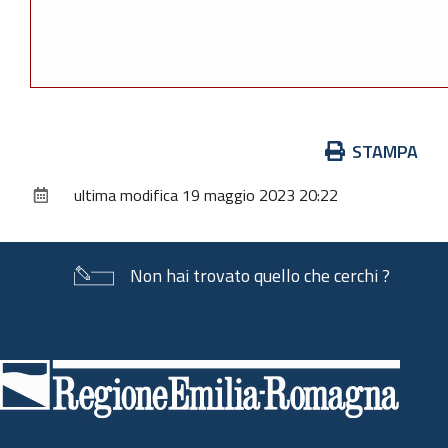
Azioni
STAMPA
sul
ultima modifica
19 maggio 2023 20:22
documento
Non hai trovato quello che cerchi ?
Piè
di
pagina