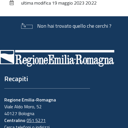
ultima modifica
19 maggio 2023 20:22
documento
Non hai trovato quello che cerchi ?
Piè
di
pagina
Recapiti
Regione Emilia-Romagna
Viale Aldo Moro, 52
40127 Bologna
Centralino
051 5271
Cerca telefoni o indirizzi