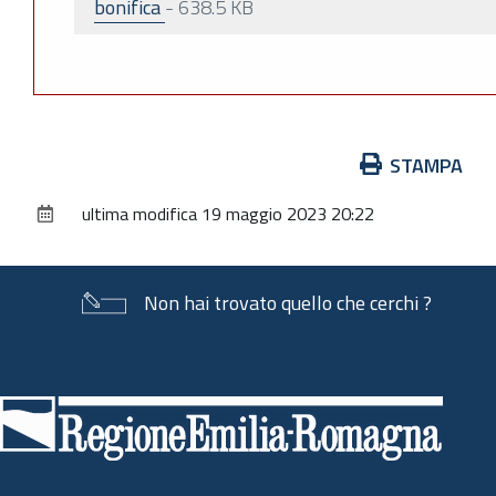
bonifica
-
638.5 KB
Azioni
STAMPA
sul
ultima modifica
19 maggio 2023 20:22
documento
Non hai trovato quello che cerchi ?
Piè
di
pagina