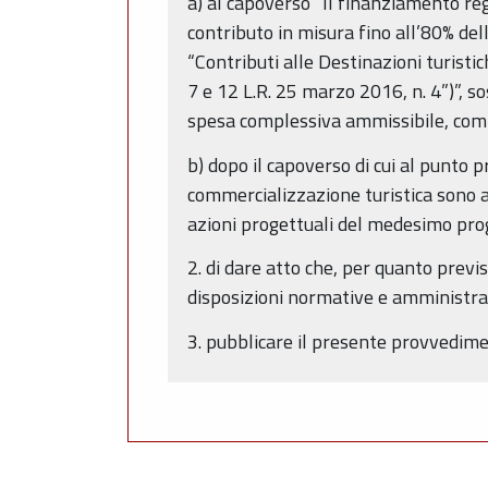
a) al capoverso “Il finanziamento r
contributo in misura fino all’80% de
“Contributi alle Destinazioni turistic
7 e 12 L.R. 25 marzo 2016, n. 4”)”, s
spesa complessiva ammissibile, compr
b) dopo il capoverso di cui al punto
commercializzazione turistica sono a
azioni progettuali del medesimo pr
2. di dare atto che, per quanto previs
disposizioni normative e amministrat
3. pubblicare il presente provvedime