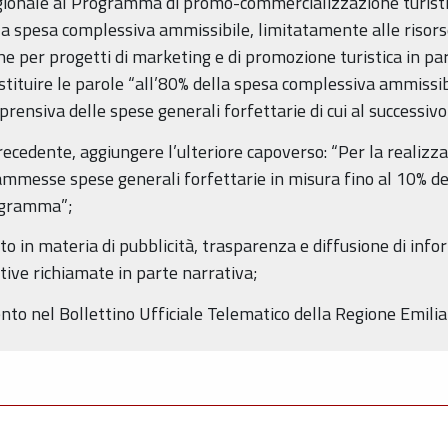
egionale al Programma di promo-commercializzazione turist
lla spesa complessiva ammissibile, limitatamente alle risors
he per progetti di marketing e di promozione turistica in part
ostituire le parole “all’80% della spesa complessiva ammissib
ensiva delle spese generali forfettarie di cui al successiv
 precedente, aggiungere l’ulteriore capoverso: “Per la reali
mmesse spese generali forfettarie in misura fino al 10% del
ogramma”;
to in materia di pubblicità, trasparenza e diffusione di info
ive richiamate in parte narrativa;
nto nel Bollettino Ufficiale Telematico della Regione Emil