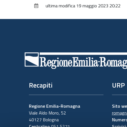
ultima modifica
19 maggio 2023 20:22
Piè
di
pagina
Recapiti
URP
Regione Emilia-Romagna
Sito w
Viale Aldo Moro, 52
romagna
40127 Bologna
Numero
Centralino
051 5271
Scrivici