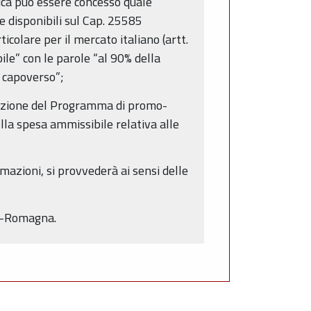
ica può essere concesso quale
e disponibili sul Cap. 25585
icolare per il mercato italiano (artt.
ile” con le parole “al 90% della
o capoverso”;
zzazione del Programma di promo-
la spesa ammissibile relativa alle
rmazioni, si provvederà ai sensi delle
ia-Romagna.