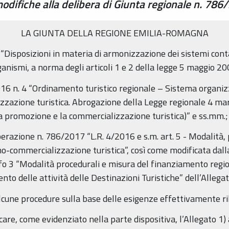
odifiche alla delibera di Giunta regionale n. 786
LA GIUNTA DELLA REGIONE EMILIA-ROMAGNA
, “Disposizioni in materia di armonizzazione dei sistemi conta
organismi, a norma degli articoli 1 e 2 della legge 5 maggio 20
16 n. 4 “Ordinamento turistico regionale – Sistema organizz
zazione turistica. Abrogazione della Legge regionale 4 ma
la promozione e la commercializzazione turistica)” e ss.mm.;
erazione n. 786/2017 “L.R. 4/2016 e s.m. art. 5 - Modalità, 
mo-commercializzazione turistica”, così come modificata dall
fo 3 “Modalità procedurali e misura del finanziamento regio
nto delle attività delle Destinazioni Turistiche” dell’Allegat
alcune procedure sulla base delle esigenze effettivamente ri
re, come evidenziato nella parte dispositiva, l’Allegato 1) 