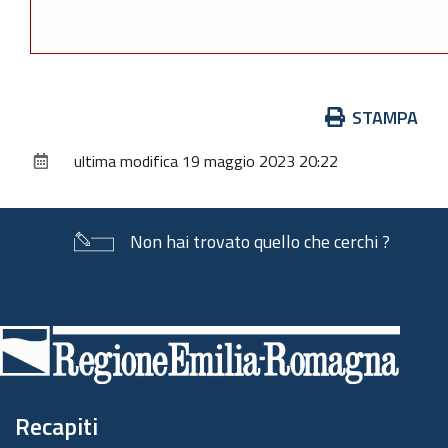
Azioni
STAMPA
sul
ultima modifica
19 maggio 2023 20:22
documento
Non hai trovato quello che cerchi ?
Piè
di
pagina
Recapiti