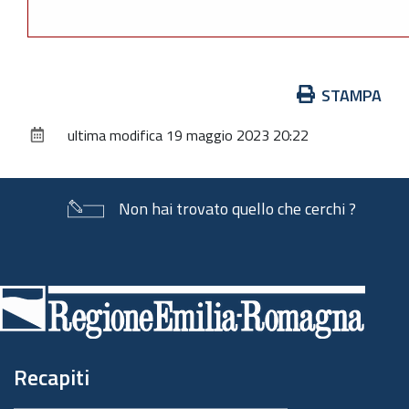
Azioni
STAMPA
sul
ultima modifica
19 maggio 2023 20:22
documento
Non hai trovato quello che cerchi ?
Piè
di
pagina
Recapiti