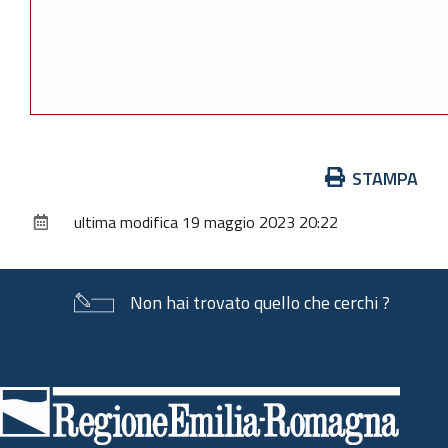
Azioni
STAMPA
sul
ultima modifica
19 maggio 2023 20:22
documento
Non hai trovato quello che cerchi ?
Piè
di
pagina