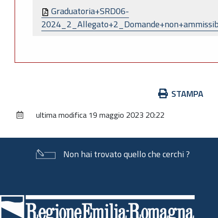
Graduatoria+SRD06-
2024_2_Allegato+2_Domande+non+ammissibil
Azioni
STAMPA
sul
ultima modifica
19 maggio 2023 20:22
documento
Non hai trovato quello che cerchi ?
Piè
di
pagina