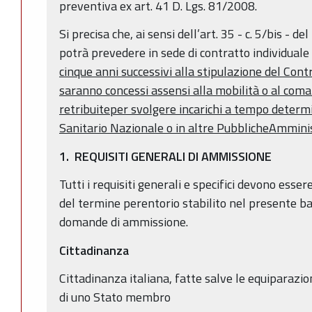
preventiva ex art. 41 D. Lgs. 81/2008.
Si precisa che, ai sensi dell’art. 35 - c. 5/bis - d
potrà prevedere in sede di contratto individuale
cinque anni successivi alla stipulazione del Cont
saranno concessi assensi alla mobilità o al com
retribuite
per svolgere incarichi a tempo determin
Sanitario Nazionale o in altre Pubbliche
Amminis
1. REQUISITI GENERALI DI AMMISSIONE
Tutti i requisiti generali e specifici devono esse
del termine perentorio stabilito nel presente b
domande di ammissione.
Cittadinanza
Cittadinanza italiana, fatte salve le equiparazioni
di uno Stato membro