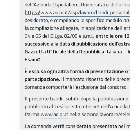
dell’Azienda Ospedaliero-Universitaria di Parm
https://
www.ao.pr.it/asp/lavoro/bandi-personal
desiderato, e compilando lo specifico modulo
on
la compilazione allegate, in applicazione dell’ar
64 e 65 del D.Lgs. 82/05 e s.m.i.,
entro le ore 1
successivo alla data di pubblicazione dell’est
Gazzetta Ufficiale della Repubblica Italiana – 
Esami”.
È esclusa ogni altra forma di presentazione o
partecipazione.
Il mancato rispetto delle predet
domanda comporterà l’
esclusione
dal concorso.
Il presente bando, subito dopo la pubblicazione 
pubblicato altresì sul sito Internet dell’Azienda
Parma
www.ao.pr.it
nella sezione lavorare/selez
La domanda verrà considerata presentata nel mo