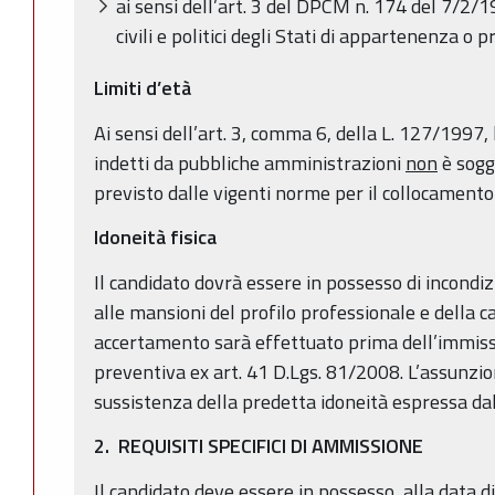
ai sensi dell’art. 3 del DPCM n. 174 del 7/2/1
civili e politici degli Stati di appartenenza o 
Limiti d’età
Ai sensi dell’art. 3, comma 6, della L. 127/1997,
indetti da pubbliche amministrazioni
non
è sogge
previsto dalle vigenti norme per il collocamento a
Idoneità fisica
Il candidato dovrà essere in possesso di incondizi
alle mansioni del profilo professionale e della ca
accertamento sarà effettuato prima dell’immissio
preventiva ex art. 41 D.Lgs. 81/2008. L’assunzi
sussistenza della predetta idoneità espressa d
2. REQUISITI SPECIFICI DI AMMISSIONE
Il candidato deve essere in possesso, alla data d