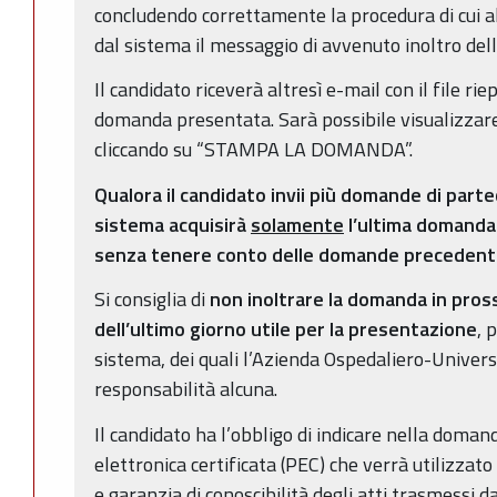
concludendo correttamente la procedura di cui a
dal sistema il messaggio di avvenuto inoltro dell
Il candidato riceverà altresì e-mail con il file ri
domanda presentata. Sarà possibile visualizza
cliccando su “STAMPA LA DOMANDA”.
Qualora il candidato invii più domande di partec
sistema acquisirà
solamente
l’ultima domanda 
senza tenere conto delle domande precedenti
Si consiglia di
non inoltrare la domanda in pross
dell’ultimo giorno utile per la presentazione
, 
sistema, dei quali l’Azienda Ospedaliero-Univer
responsabilità alcuna.
Il candidato ha l’obbligo di indicare nella doman
elettronica certificata (PEC) che verrà utilizzato
e garanzia di conoscibilità degli atti trasmessi d