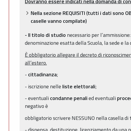
Dovranno essere indicati nella domanda di con
Nella sezione REQUISITI (tutti i dati sono 
caselle vanno compilate)
- Il titolo di studio
necessario per l’ammissione: 
denominazione esatta della Scuola, la sede e la
È obbligatorio allegare il decreto di riconoscimen
all’estero.
-
cittadinanza
;
- iscrizione nelle
liste elettorali
;
- eventuali
condanne penali
ed eventuali
proce
negativo è
obbligatorio scrivere NESSUNO nella casella di t
- dispensa, destituzione, licenziamento da una 