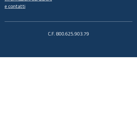
e contatti
C.F. 800.625.903.79