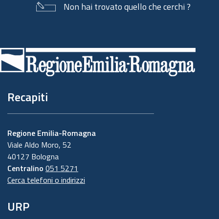
Non hai trovato quello che cerchi ?
Piè
di
pagina
Recapiti
Regione Emilia-Romagna
Viale Aldo Moro, 52
40127 Bologna
Centralino
051 5271
Cerca telefoni o indirizzi
URP