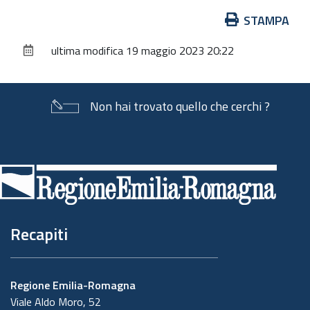
Azioni
STAMPA
sul
ultima modifica
19 maggio 2023 20:22
documento
Non hai trovato quello che cerchi ?
Piè
di
pagina
Recapiti
Regione Emilia-Romagna
Viale Aldo Moro, 52