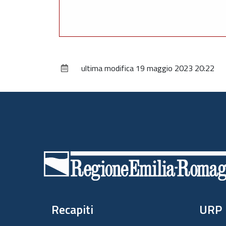
ultima modifica
19 maggio 2023 20:22
Piè
di
pagina
Recapiti
URP