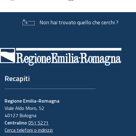
documento
Non hai trovato quello che cerchi ?
Piè
di
pagina
Recapiti
Regione Emilia-Romagna
Viale Aldo Moro, 52
40127 Bologna
Centralino
051 5271
Cerca telefoni o indirizzi