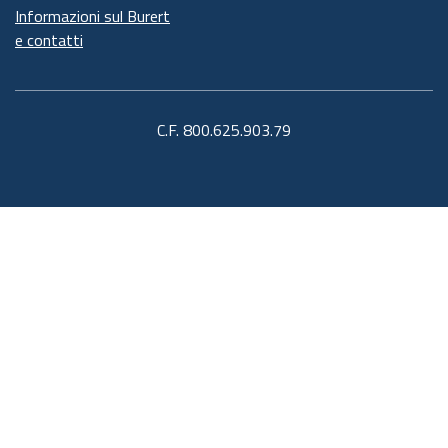
Informazioni sul Burert
e contatti
C.F. 800.625.903.79