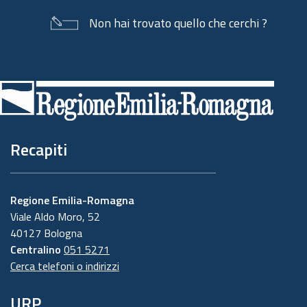
Non hai trovato quello che cerchi ?
Piè
di
pagina
Recapiti
Regione Emilia-Romagna
Viale Aldo Moro, 52
40127 Bologna
Centralino
051 5271
Cerca telefoni o indirizzi
URP