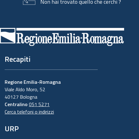
Non hai trovato quello che cerchi ?
Piè
di
pagina
Recapiti
Regione Emilia-Romagna
Viale Aldo Moro, 52
40127 Bologna
Centralino
051 5271
Cerca telefoni o indirizzi
URP