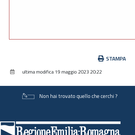
Azioni
STAMPA
sul
ultima modifica
19 maggio 2023 20:22
documento
Non hai trovato quello che cerchi ?
Piè
di
pagina