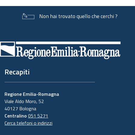
Non hai trovato quello che cerchi ?
Piè
di
pagina
Recapiti
Regione Emilia-Romagna
Viale Aldo Moro, 52
40127 Bologna
Centralino
051 5271
Cerca telefoni o indirizzi