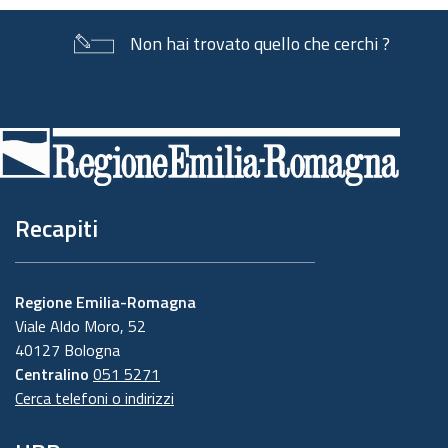
Non hai trovato quello che cerchi ?
Piè
di
pagina
Recapiti
Regione Emilia-Romagna
Viale Aldo Moro, 52
40127 Bologna
Centralino
051 5271
Cerca telefoni o indirizzi