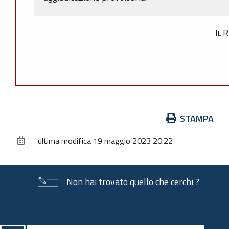
Il 
Azioni
STAMPA
sul
ultima modifica
19 maggio 2023 20:22
documento
Non hai trovato quello che cerchi ?
Piè
di