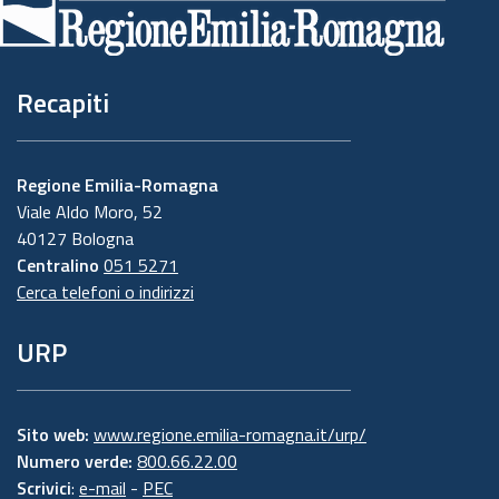
pagina
Recapiti
Regione Emilia-Romagna
Viale Aldo Moro, 52
40127 Bologna
Centralino
051 5271
Cerca telefoni o indirizzi
URP
Sito web:
www.regione.emilia-romagna.it/urp/
Numero verde:
800.66.22.00
Scrivici
:
e-mail
-
PEC