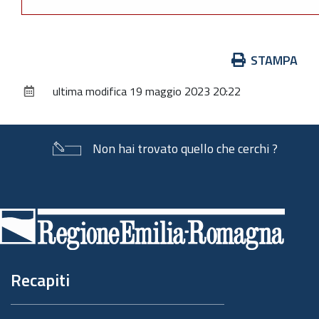
Azioni
STAMPA
sul
ultima modifica
19 maggio 2023 20:22
documento
Non hai trovato quello che cerchi ?
Piè
di
pagina
Recapiti