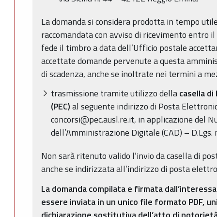
La domanda si considera prodotta in tempo util
raccomandata con avviso di ricevimento entro il t
fede il timbro a data dell’Ufficio postale acce
accettate domande pervenute a questa amministr
di scadenza, anche se inoltrate nei termini a me
trasmissione tramite utilizzo della
casella di
(PEC)
al seguente indirizzo di Posta Elettronic
concorsi@pec.ausl.re.it, in applicazione del N
dell’Amministrazione Digitale (CAD) – D.Lgs. n
Non sarà ritenuto valido l’invio da casella di po
anche se indirizzata all’indirizzo di posta elettro
La domanda compilata e firmata dall’interessato
essere inviata in un unico file formato PDF, 
dichiarazione sostitutiva dell’atto di notorie