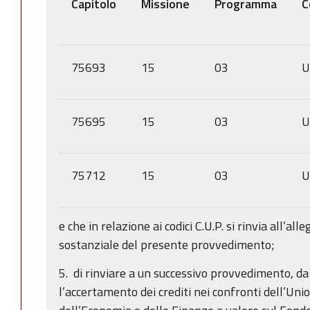
Capitolo
Missione
Programma
C
75693
15
03
U
75695
15
03
U
75712
15
03
U
e che in relazione ai codici C.U.P. si rinvia all’al
sostanziale del presente provvedimento;
5. di rinviare a un successivo provvedimento, da
l’accertamento dei crediti nei confronti dell’Un