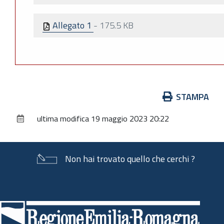
Allegato 1
-
175.5 KB
Azioni
STAMPA
sul
ultima modifica
19 maggio 2023 20:22
documento
Non hai trovato quello che cerchi ?
Piè
di
pagina