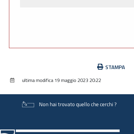
Azioni
STAMPA
sul
ultima modifica
19 maggio 2023 20:22
documento
Non hai trovato quello che cerchi ?
Piè
di