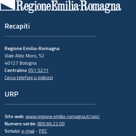
pagina
Recapiti
Regione Emilia-Romagna
Viale Aldo Moro, 52
40127 Bologna
Centralino
051 5271
Cerca telefoni o indirizzi
URP
Sito web:
www.regione.emilia-romagna.it/urp/
Numero verde:
800.66.22.00
Scrivici
:
e-mail
-
PEC