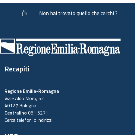
Non hai trovato quello che cerchi ?
Piè
di
pagina
Recapiti
Regione Emilia-Romagna
Viale Aldo Moro, 52
40127 Bologna
Centralino
051 5271
Cerca telefoni o indirizzi