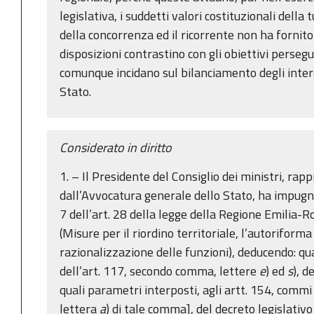
legislativa, i suddetti valori costituzionali della
della concorrenza ed il ricorrente non ha fornit
disposizioni contrastino con gli obiettivi perseguí
comunque incidano sul bilanciamento degli intere
Stato.
Considerato in diritto
1. – Il Presidente del Consiglio dei ministri, rap
dall’Avvocatura generale dello Stato, ha impugna
7 dell’art. 28 della legge della Regione Emilia
(Misure per il riordino territoriale, l’autoriform
razionalizzazione delle funzioni), deducendo: qu
dell’art. 117, secondo comma, lettere
e
) ed
s
), d
quali parametri interposti, agli artt. 154, commi
lettera
a
) di tale comma], del decreto legislativ