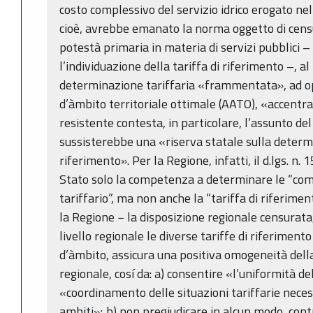
costo complessivo del servizio idrico erogato ne
cioè, avrebbe emanato la norma oggetto di censu
potestà primaria in materia di servizi pubblici –
l’individuazione della tariffa di riferimento –, al
determinazione tariffaria «frammentata», ad op
d’àmbito territoriale ottimale (AATO), «accentran
resistente contesta, in particolare, l’assunto de
sussisterebbe una «riserva statale sulla determi
riferimento». Per la Regione, infatti, il d.lgs. n.
Stato solo la competenza a determinare le “com
tariffario”, ma non anche la “tariffa di riferime
la Regione − la disposizione regionale censurata,
livello regionale le diverse tariffe di riferiment
d’àmbito, assicura una positiva omogeneità della 
regionale, cosí da: a) consentire «l’uniformità de
«coordinamento delle situazioni tariffarie nece
ambiti»; b) non pregiudicare in alcun modo, co