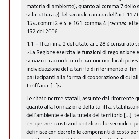
materia di ambiente); quanto al comma 7 dello st
sola lettera
e
) del secondo comma dell’art. 117 Co
154, commi 2 e 4, e 161, comma 4 [
rectius
: lett
152 del 2006.
1.1. − Il comma 2 del citato art. 28 è censurato s
«La Regione esercita le funzioni di regolazione 
servizi in raccordo con le Autonomie locali provv
individuazione della tariffa di riferimento ai fin
partecipanti alla forma di cooperazione di cui all
tariffaria. […]».
Le citate norme statali, assunte dal ricorrente 
quanto alla formazione della tariffa, stabiliscono
dell’ambiente e della tutela del territorio […], t
recuperare i costi ambientali anche secondo il pr
definisce con decreto le componenti di costo per