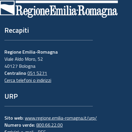
di
pagina
Recapiti
Regione Emilia-Romagna
Viale Aldo Moro, 52
40127 Bologna
Centralino
051 5271
Cerca telefoni o indirizzi
URP
Sito web:
www.regione.emilia-romagna.it/urp/
Numero verde:
800.66.22.00
Scrivici
:
e-mail
-
PEC