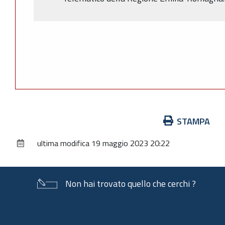
Azioni
STAMPA
sul
ultima modifica
19 maggio 2023 20:22
documento
Non hai trovato quello che cerchi ?
Piè