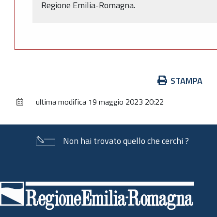
Regione Emilia-Romagna.
Azioni
STAMPA
sul
ultima modifica
19 maggio 2023 20:22
documento
Non hai trovato quello che cerchi ?
Piè
di
pagina