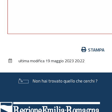
Azioni
STAMPA
sul
ultima modifica
19 maggio 2023 20:22
documento
Non hai trovato quello che cerchi ?
Piè
di
pagina