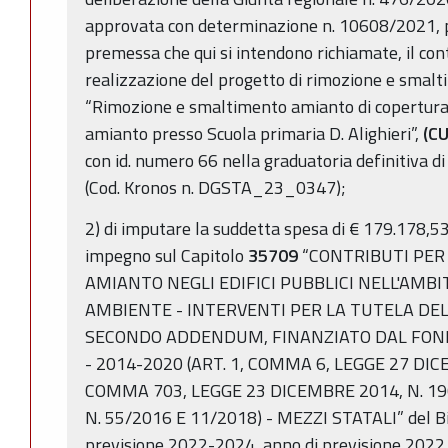
approvata con determinazione n. 10608/2021, per
premessa che qui si intendono richiamate, il con
realizzazione del progetto di rimozione e smalt
“Rimozione e smaltimento amianto di copertura 
amianto presso Scuola primaria D. Alighieri”,
(C
con id. numero 66 nella graduatoria definitiva di
(Cod. Kronos n. DGSTA_23_0347);
2) di imputare la suddetta spesa di € 179.178,53
impegno sul Capitolo
35709
“CONTRIBUTI PER 
AMIANTO NEGLI EDIFICI PUBBLICI NELL'AMB
AMBIENTE - INTERVENTI PER LA TUTELA DEL
SECONDO ADDENDUM, FINANZIATO DAL FONDO
- 2014-2020 (ART. 1, COMMA 6, LEGGE 27 DICE
COMMA 703, LEGGE 23 DICEMBRE 2014, N. 190
N. 55/2016 E 11/2018) - MEZZI STATALI” del Bil
previsione 2022-2024, anno di previsione 2022,