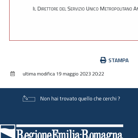
Il Direttore del Servizio Unico Metropolitano A
Azioni
STAMPA
sul
ultima modifica
19 maggio 2023 20:22
documento
Non hai trovato quello che cerchi ?
Piè
di
pagina