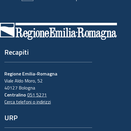
Piè
di
pagina
Recapiti
Regione Emilia-Romagna
Viale Aldo Moro, 52
40127 Bologna
Centralino
051 5271
Cerca telefoni o indirizzi
URP