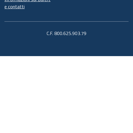
e contatti
C.F. 800.625.903.79