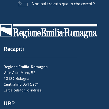
Non hai trovato quello che cerchi ?
Piè
di
pagina
Recapiti
Regione Emilia-Romagna
Viale Aldo Moro, 52
40127 Bologna
Centralino
051 5271
Cerca telefoni o indirizzi
URP