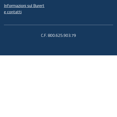
Informazioni sul Burert
e contatti
C.F. 800.625.903.79