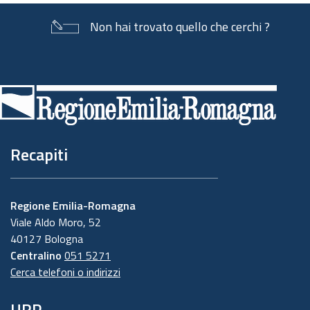
Non hai trovato quello che cerchi ?
Piè
di
pagina
Recapiti
Regione Emilia-Romagna
Viale Aldo Moro, 52
40127 Bologna
Centralino
051 5271
Cerca telefoni o indirizzi
URP