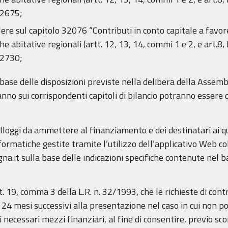
.12675;
re sul capitolo 32076 “Contributi in conto capitale a favore
che abitative regionali (artt. 12, 13, 14, commi 1 e 2, e art.8
.12730;
a base delle disposizioni previste nella delibera della Assemb
ranno sui corrispondenti capitoli di bilancio potranno essere
i alloggi da ammettere al finanziamento e dei destinatari ai q
ormatiche gestite tramite l’utilizzo dell’applicativo Web col
na.it sulla base delle indicazioni specifiche contenute nel ba
’art. 19, comma 3 della L.R. n. 32/1993, che le richieste di co
i 24 mesi successivi alla presentazione nel caso in cui non
 necessari mezzi finanziari, al fine di consentire, previo sc