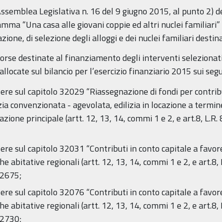
Assemblea Legislativa n. 16 del 9 giugno 2015, al punto 2) d
amma “Una casa alle giovani coppie ed altri nuclei familiari
azione, di selezione degli alloggi e dei nuclei familiari desti
 risorse destinate al finanziamento degli interventi seleziona
cate sul bilancio per l’esercizio finanziario 2015 sui segue
re sul capitolo 32029 “Riassegnazione di fondi per contribu
izia convenzionata - agevolata, edilizia in locazione a termin
azione principale (artt. 12, 13, 14, commi 1 e 2, e art.8, L.R.
re sul capitolo 32031 “Contributi in conto capitale a favore
che abitative regionali (artt. 12, 13, 14, commi 1 e 2, e art.8
.12675;
re sul capitolo 32076 “Contributi in conto capitale a favore
che abitative regionali (artt. 12, 13, 14, commi 1 e 2, e art.8
.12730;