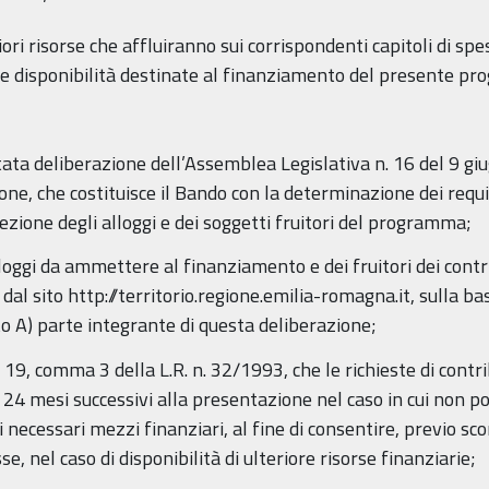
riori risorse che affluiranno sui corrispondenti capitoli di s
e disponibilità destinate al finanziamento del presente p
itata deliberazione dell’Assemblea Legislativa n. 16 del 9 giu
e, che costituisce il Bando con la determinazione dei requisit
ezione degli alloggi e dei soggetti fruitori del programma;
 alloggi da ammettere al finanziamento e dei fruitori dei cont
al sito http://territorio.regione.emilia-romagna.it, sulla bas
to A) parte integrante di questa deliberazione;
art. 19, comma 3 della L.R. n. 32/1993, che le richieste di con
i 24 mesi successivi alla presentazione nel caso in cui non
 necessari mezzi finanziari, al fine di consentire, previo sc
, nel caso di disponibilità di ulteriore risorse finanziarie;