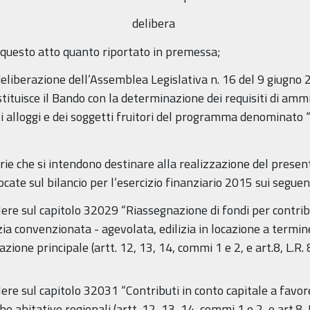
delibera
i questo atto quanto riportato in premessa;
deliberazione dell’Assemblea Legislativa n. 16 del 9 giugno 2
ituisce il Bando con la determinazione dei requisiti di ammiss
i alloggi e dei soggetti fruitori del programma denominato “
ziarie che si intendono destinare alla realizzazione del pr
ate sul bilancio per l’esercizio finanziario 2015 sui seguent
re sul capitolo 32029 “Riassegnazione di fondi per contribu
izia convenzionata - agevolata, edilizia in locazione a termin
azione principale (artt. 12, 13, 14, commi 1 e 2, e art.8, L.R.
re sul capitolo 32031 “Contributi in conto capitale a favore
che abitative regionali (artt. 12, 13, 14, commi 1 e 2, e art.8