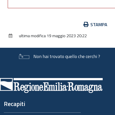
Azioni
STAMPA
sul
ultima modifica
19 maggio 2023 20:22
documento
Non hai trovato quello che cerchi ?
Piè
di
pagina
Recapiti