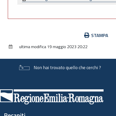
Azioni
STAMPA
sul
ultima modifica
19 maggio 2023 20:22
documento
Non hai trovato quello che cerchi ?
Piè
di
pagina
Recapiti