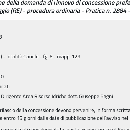
one della domanda di rinnovo di concessione prefe
gio (RE) - procedura ordinaria - Pratica n. 288
8
- località Canolo - fg. 6 - mapp. 129
20
ilati
 Dirigente Area Risorse Idriche dott. Giuseppe Bagni
rilascio della concessione devono pervenire, in forma scritta,
ia entro 15 giorni dalla data di pubblicazione dell’avviso ne
 progettuali sono depositate, per la visione, presso il Serviz