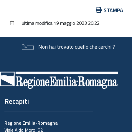
Azioni
STAMPA
sul
ultima modifica
19 maggio 2023 20:22
documento
Non hai trovato quello che cerchi ?
Piè
di
pagina
Recapiti
Regione Emilia-Romagna
Viale Aldo Moro, 52