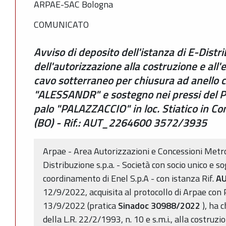
ARPAE-SAC Bologna
COMUNICATO
Avviso di deposito dell'istanza di E-Distrib
dell'autorizzazione alla costruzione e all'
cavo sotterraneo per chiusura ad anello c
"ALESSANDR" e sostegno nei pressi del P
palo "PALAZZACCIO" in loc. Stiatico in Co
(BO) - Rif.: AUT_2264600 3572/3935
Arpae - Area Autorizzazioni e Concessioni Metr
Distribuzione s.p.a. - Società con socio unico e s
coordinamento di Enel S.p.A - con istanza Rif.
AU
12/9/2022, acquisita al protocollo di Arpae co
13/9/2022 (pratica
Sinadoc 30988/2022
), ha c
della L.R. 22/2/1993, n. 10 e s.m.i., alla costruzio