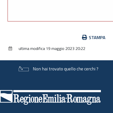
Azioni
STAMPA
sul
ultima modifica
19 maggio 2023 20:22
documento
Non hai trovato quello che cerchi ?
Piè
di
pagina